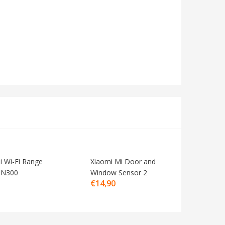
i Wi-Fi Range
Xiaomi Mi Door and
 N300
Window Sensor 2
€
14,90