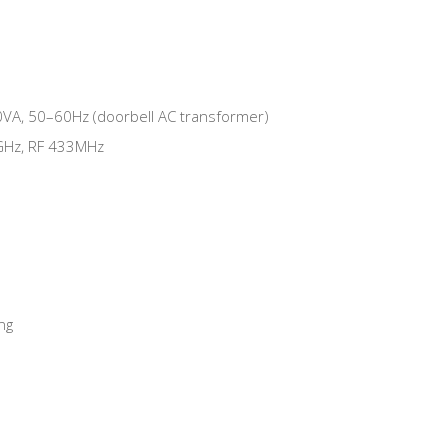
0VA, 50–60Hz (doorbell AC transformer)
4GHz, RF 433MHz
ng