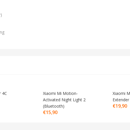
)
ng
r 4C
Xiaomi Mi Motion-
Xiaomi M
Activated Night Light 2
Extender
€
19,90
(Bluetooth)
€
15,90