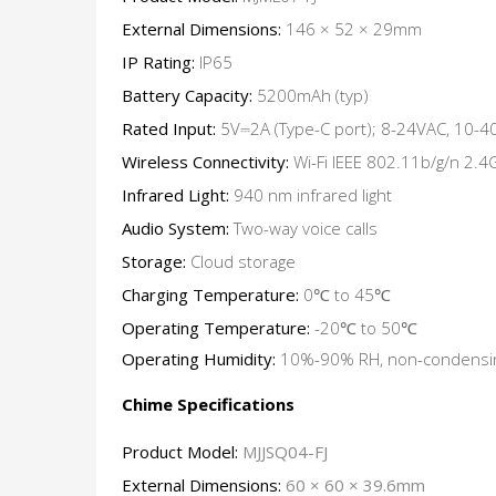
External Dimensions:
146 × 52 × 29mm
IP Rating:
IP65
Battery Capacity:
5200mAh (typ)
Rated Input:
5V⎓2A (Type-C port); 8-24VAC, 10-4
Wireless Connectivity:
Wi-Fi IEEE 802.11b/g/n 2.
Infrared Light:
940 nm infrared light
Audio System:
Two-way voice calls
Storage:
Cloud storage
Charging Temperature:
0℃ to 45℃
Operating Temperature:
-20℃ to 50℃
Operating Humidity:
10%-90% RH, non-condensi
Chime Specifications
Product Model:
MJJSQ04-FJ
External Dimensions:
60 × 60 × 39.6mm