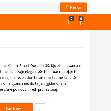
Kërko
0
0
ë me Xiaomi Smart Doorbell 3S. Kjo zile e avancuar
 me një dizajn elegant për të ofruar mbrojtje të
e saj me rezolucion të lartë, lentet me kënd të
audion e dyanshme, do të jeni gjithmonë të
he çfarë po ndodh rreth pronës suaj.
Buy Now