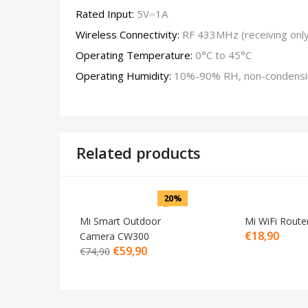
Rated Input:
5V⎓1A
Wireless Connectivity:
RF 433MHz (receiving only
Operating Temperature:
0°C to 45°C
Operating Humidity:
10%-90% RH, non-condensi
Related products
20%
Mi Smart Outdoor
Mi WiFi Route
€
18,90
Camera CW300
€
59,90
€
74,90