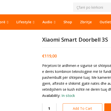
sorë
Lifestyle
Audio
Shop
Zbritje
Outlet
Xiaomi Smart Doorbell 3S
€
119,00
Përjetoni të ardhmen e sigurisë së shtëpis
e derës kombinon teknologjinë më të fundit
pashembullt për shtëpinë tuaj. Me kamerën 
gjerë, aftësitë e shikimit gjatë natës dhe 
vetëdijshëm se kush është në derën tuaj d
Availability:
In stock
Add To Cart