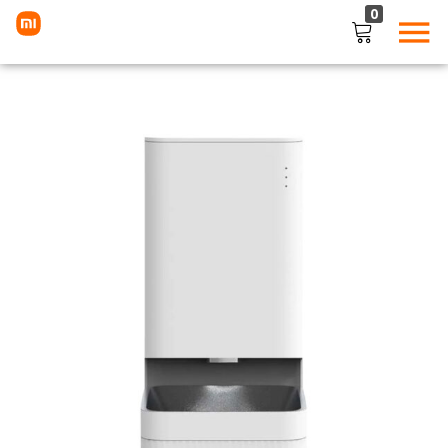
0
LOGIN
Enter your username and password to login.
Remember me
Lost password?