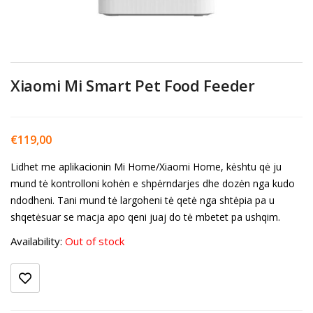
Xiaomi Mi Smart Pet Food Feeder
€
119,00
Lidhet me aplikacionin Mi Home/Xiaomi Home, kėshtu qė ju
mund tė kontrolloni kohėn e shpėrndarjes dhe dozėn nga kudo
ndodheni. Tani mund tė largoheni tė qetė nga shtėpia pa u
shqetėsuar se macja apo qeni juaj do tė mbetet pa ushqim.
Availability:
Out of stock