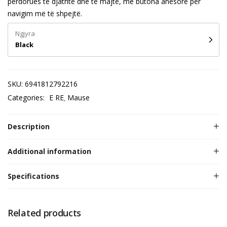
përdorues të djathtë dhe të majtë, me butona anësorë për
navigim më të shpejtë.
Ngjyra
Black
SKU:
6941812792216
Categories:
E RE
Mause
Description
Additional information
Specifications
Related products