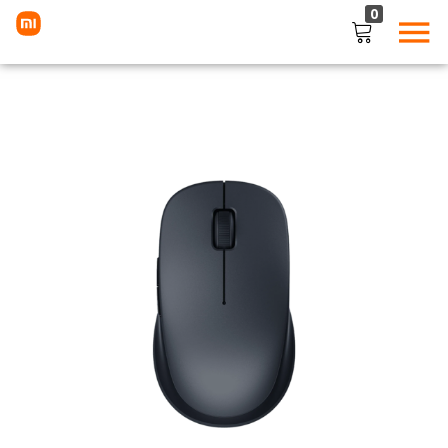
0
LOGIN
Enter your username and password to login.
Remember me
Lost password?