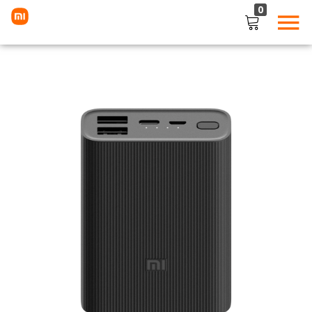
0
LOGIN
Enter your username and password to login.
Remember me
Lost password?