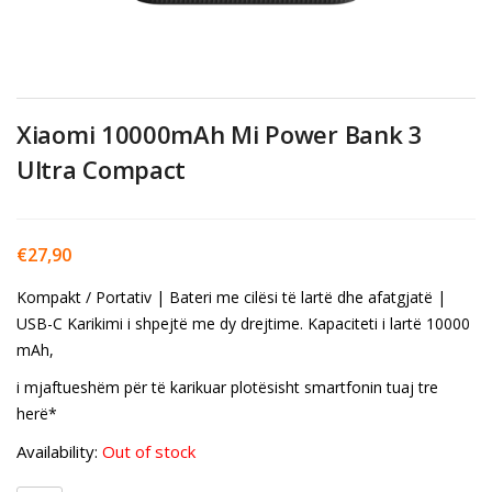
Xiaomi 10000mAh Mi Power Bank 3
Ultra Compact
€
27,90
Kompakt / Portativ | B
ateri me cilësi të lartë dhe afatgjatë |
USB-C Karikimi i shpejtë me dy drejtime. Kapaciteti i lartë 10000
mAh,
i mjaftueshëm për të karikuar plotësisht smartfonin tuaj tre
herë*
Availability:
Out of stock