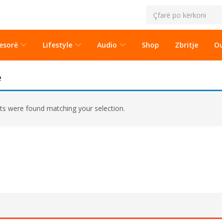
esorë
Lifestyle
Audio
Shop
Zbritje
Ou
e
s were found matching your selection.