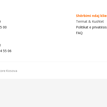
Shërbimi ndaj kli
ë
Termat & Kushtet
55 00
Politikat e privatësi
FAQ
ë
4 55 06
Store Kosova