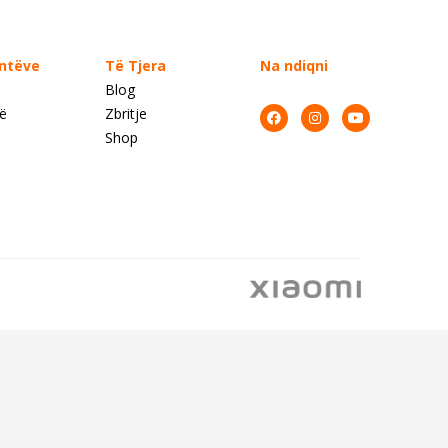
entëve
Të Tjera
Na ndiqni
Blog
së
Zbritje
Shop