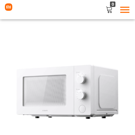
0
LOGIN
Enter your username and password to login.
Remember me
Lost password?