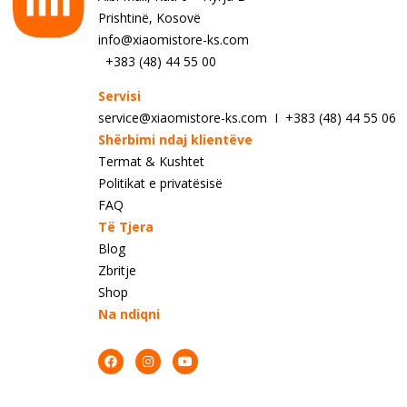
Prishtinë, Kosovë
info@xiaomistore-ks.com
+383 (48) 44 55 00
Servisi
service@xiaomistore-ks.com I +383 (48) 44 55 06
Shërbimi ndaj klientëve
Termat & Kushtet
Politikat e privatësisë
FAQ
Të Tjera
Blog
Zbritje
Shop
Na ndiqni