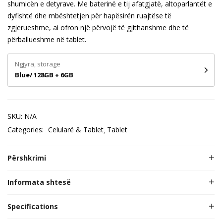
shumicën e detyrave. Me baterinë e tij afatgjatë, altoparlantët e
dyfishtë dhe mbështetjen për hapësirën ruajtëse të
zgjerueshme, ai ofron një përvojë të gjithanshme dhe të
përballueshme në tablet.
Ngjyra, storage
Blue/ 128GB + 6GB
SKU:
N/A
Categories:
Celularë & Tablet
Tablet
Përshkrimi
Informata shtesë
Specifications