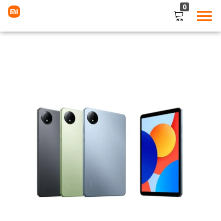
0
LOGIN
Enter your username and password to login.
Remember me
Lost password?