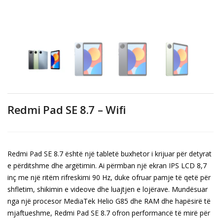
Redmi Pad SE 8.7 – Wifi
Redmi Pad SE 8.7 është një tabletë buxhetor i krijuar për detyrat
e përditshme dhe argëtimin. Ai përmban një ekran IPS LCD 8,7
inç me një ritëm rifreskimi 90 Hz, duke ofruar pamje të qetë për
shfletim, shikimin e videove dhe luajtjen e lojërave. Mundësuar
nga një procesor MediaTek Helio G85 dhe RAM dhe hapësirë ​​​​të
mjaftueshme, Redmi Pad SE 8.7 ofron performancë të mirë për