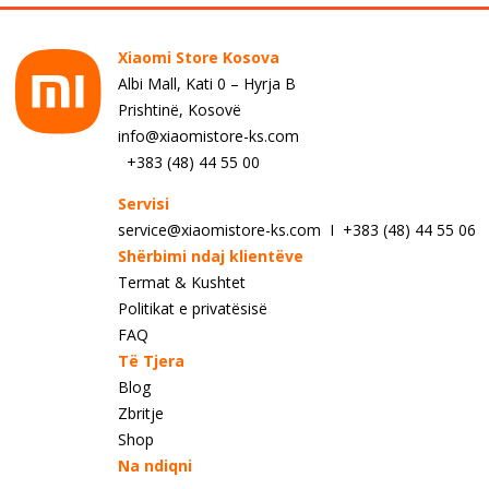
Xiaomi Store Kosova
Albi Mall, Kati 0 – Hyrja B
Prishtinë, Kosovë
info@xiaomistore-ks.com
+383 (48) 44 55 00
Servisi
service@xiaomistore-ks.com I +383 (48) 44 55 06
Shërbimi ndaj klientëve
Termat & Kushtet
Politikat e privatësisë
FAQ
Të Tjera
Blog
Zbritje
Shop
Na ndiqni